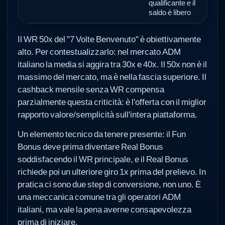
qualificante e il
saldo è libero
Il WR 50x del "7 Volte Benvenuto" è obiettivamente
alto. Per contestualizzarlo: nel mercato ADM
italiano la media si aggira tra 30x e 40x. Il 50x non è il
massimo del mercato, ma è nella fascia superiore. Il
cashback mensile senza WR compensa
parzialmente questa criticità: è l'offerta con il miglior
rapporto valore/semplicità sull'intera piattaforma.
Un elemento tecnico da tenere presente: il Fun
Bonus deve prima diventare Real Bonus
soddisfacendo il WR principale, e il Real Bonus
richiede poi un ulteriore giro 1x prima del prelievo. In
pratica ci sono due step di conversione, non uno. È
una meccanica comune tra gli operatori ADM
italiani, ma vale la pena averne consapevolezza
prima di iniziare.