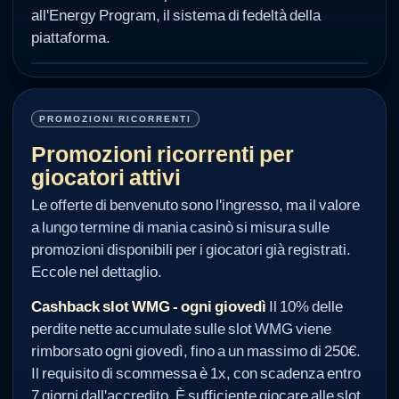
all'Energy Program, il sistema di fedeltà della
piattaforma.
PROMOZIONI RICORRENTI
Promozioni ricorrenti per
giocatori attivi
Le offerte di benvenuto sono l'ingresso, ma il valore
a lungo termine di mania casinò si misura sulle
promozioni disponibili per i giocatori già registrati.
Eccole nel dettaglio.
Cashback slot WMG - ogni giovedì
Il 10% delle
perdite nette accumulate sulle slot WMG viene
rimborsato ogni giovedì, fino a un massimo di 250€.
Il requisito di scommessa è 1x, con scadenza entro
7 giorni dall'accredito. È sufficiente giocare alle slot