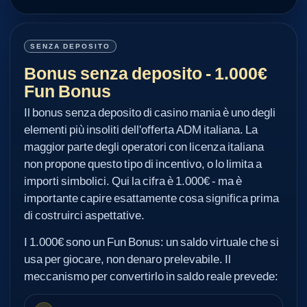
SENZA DEPOSITO
Bonus senza deposito - 1.000€
Fun Bonus
Il bonus senza deposito di casino mania è uno degli
elementi più insoliti dell'offerta ADM italiana. La
maggior parte degli operatori con licenza italiana
non propone questo tipo di incentivo, o lo limita a
importi simbolici. Qui la cifra è 1.000€ - ma è
importante capire esattamente cosa significa prima
di costruirci aspettative.
I 1.000€ sono un Fun Bonus: un saldo virtuale che si
usa per giocare, non denaro prelevabile. Il
meccanismo per convertirlo in saldo reale prevede: