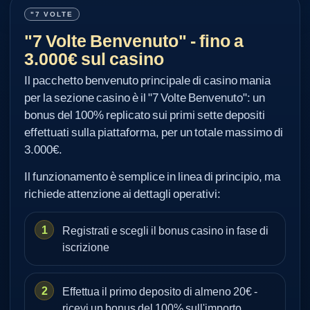
"7 VOLTE
"7 Volte Benvenuto" - fino a
3.000€ sul casino
Il pacchetto benvenuto principale di casino mania
per la sezione casino è il "7 Volte Benvenuto": un
bonus del 100% replicato sui primi sette depositi
effettuati sulla piattaforma, per un totale massimo di
3.000€.
Il funzionamento è semplice in linea di principio, ma
richiede attenzione ai dettagli operativi:
Registrati e scegli il bonus casino in fase di
iscrizione
Effettua il primo deposito di almeno 20€ -
ricevi un bonus del 100% sull'importo