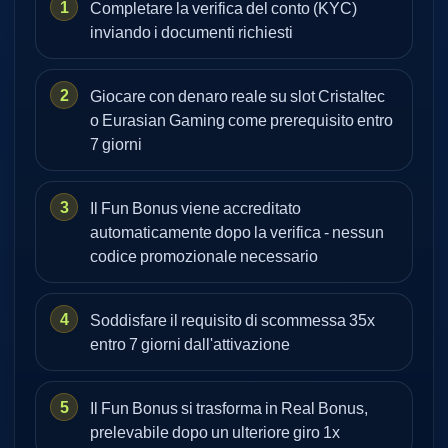
Completare la verifica del conto (KYC)
inviando i documenti richiesti
Giocare con denaro reale su slot Cristaltec
o Eurasian Gaming come prerequisito entro
7 giorni
Il Fun Bonus viene accreditato
automaticamente dopo la verifica - nessun
codice promozionale necessario
Soddisfare il requisito di scommessa 35x
entro 7 giorni dall'attivazione
Il Fun Bonus si trasforma in Real Bonus,
prelevabile dopo un ulteriore giro 1x