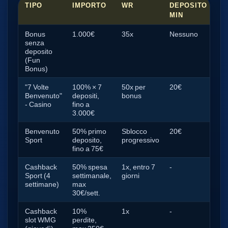
TIPO
IMPORTO
WR
DEPOSITO
VA
MIN
Bonus
1.000€
35x
Nessuno
7 g
senza
deposito
(Fun
Bonus)
"7 Volte
100% × 7
50x per
20€
7 g
Benvenuto"
depositi,
bonus
bo
- Casino
fino a
gg 
3.000€
Benvenuto
50% primo
Sblocco
20€
90 
Sport
deposito,
progressivo
fino a 75€
Cashback
50% spesa
1x, entro 7
-
4 s
Sport (4
settimanale,
giorni
da
settimane)
max
spo
30€/sett.
Cashback
10%
1x
-
Se
slot WMG
perdite,