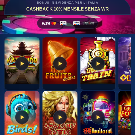
BONUS IN EVIDENZA PER L'ITALIA
CASHBACK 10% MENSILE SENZA WR