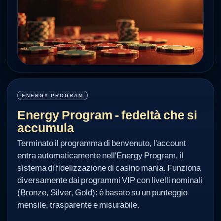
ENERGY PROGRAM
Energy Program - fedeltà che si
accumula
Terminato il programma di benvenuto, l'account
entra automaticamente nell'Energy Program, il
sistema di fidelizzazione di casino mania. Funziona
diversamente dai programmi VIP con livelli nominali
(Bronze, Silver, Gold): è basato su un punteggio
mensile, trasparente e misurabile.