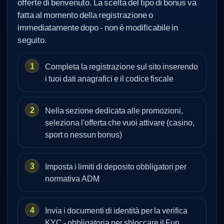
offerte di benvenuto. La scelta del tipo di bonus va
fatta al momento della registrazione o
immediatamente dopo - non è modificabile in
seguito.
Completa la registrazione sul sito inserendo
i tuoi dati anagrafici e il codice fiscale
Nella sezione dedicata alle promozioni,
seleziona l'offerta che vuoi attivare (casino,
sport o nessun bonus)
Imposta i limiti di deposito obbligatori per
normativa ADM
Invia i documenti di identità per la verifica
KYC - obbligatoria per sbloccare il Fun