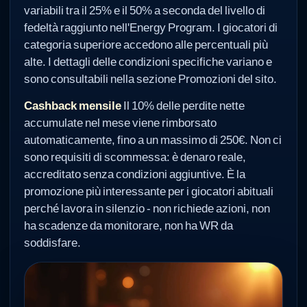
variabili tra il 25% e il 50% a seconda del livello di
fedeltà raggiunto nell'Energy Program. I giocatori di
categoria superiore accedono alle percentuali più
alte. I dettagli delle condizioni specifiche variano e
sono consultabili nella sezione Promozioni del sito.
Cashback mensile
Il 10% delle perdite nette
accumulate nel mese viene rimborsato
automaticamente, fino a un massimo di 250€. Non ci
sono requisiti di scommessa: è denaro reale,
accreditato senza condizioni aggiuntive. È la
promozione più interessante per i giocatori abituali
perché lavora in silenzio - non richiede azioni, non
ha scadenze da monitorare, non ha WR da
soddisfare.