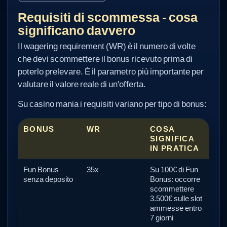
Requisiti di scommessa - cosa
significano davvero
Il wagering requirement (WR) è il numero di volte
che devi scommettere il bonus ricevuto prima di
poterlo prelevare. È il parametro più importante per
valutare il valore reale di un'offerta.
Su casino mania i requisiti variano per tipo di bonus:
BONUS
WR
COSA
SIGNIFICA
IN PRATICA
Fun Bonus
35x
Su 100€ di Fun
senza deposito
Bonus: occorre
scommettere
3.500€ sulle slot
ammesse entro
7 giorni