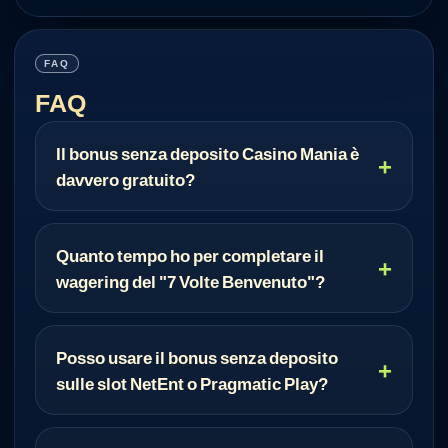
FAQ
FAQ
Il bonus senza deposito Casino Mania è
davvero gratuito?
Quanto tempo ho per completare il
wagering del "7 Volte Benvenuto"?
Posso usare il bonus senza deposito
sulle slot NetEnt o Pragmatic Play?