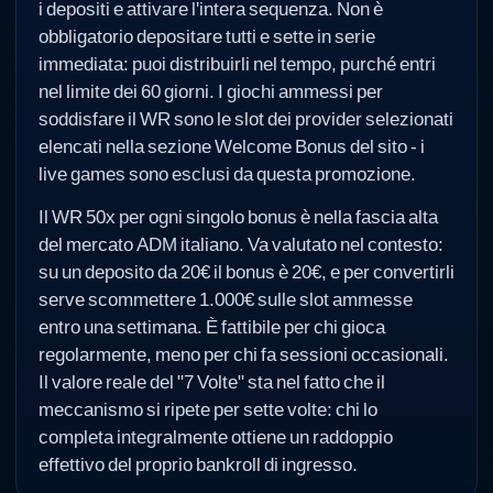
i depositi e attivare l'intera sequenza. Non è
obbligatorio depositare tutti e sette in serie
immediata: puoi distribuirli nel tempo, purché entri
nel limite dei 60 giorni. I giochi ammessi per
soddisfare il WR sono le slot dei provider selezionati
elencati nella sezione Welcome Bonus del sito - i
live games sono esclusi da questa promozione.
Il WR 50x per ogni singolo bonus è nella fascia alta
del mercato ADM italiano. Va valutato nel contesto:
su un deposito da 20€ il bonus è 20€, e per convertirli
serve scommettere 1.000€ sulle slot ammesse
entro una settimana. È fattibile per chi gioca
regolarmente, meno per chi fa sessioni occasionali.
Il valore reale del "7 Volte" sta nel fatto che il
meccanismo si ripete per sette volte: chi lo
completa integralmente ottiene un raddoppio
effettivo del proprio bankroll di ingresso.