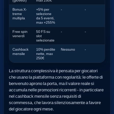
(giovedì)
max 250€
Bonus X-
+5% per
-
-
Se
treme
selezione
att
multipla
da 5 eventi,
max +255%
Free spin
50 FS su
-
-
Se
venerdì
slot
selezionate
Cashback
10% perdite
Nessuno
-
Acc
mensile
nette, max
me
250€
La struttura complessiva è pensata per giocatori
che usano la piattaforma con regolarità: le offerte di
benvenuto aprono la porta, ma il valore reale si
accumula nelle promozioni ricorrenti - in particolare
nel cashback mensile senza requisiti di
scommessa, che lavora silenziosamente a favore
del giocatore ogni mese.