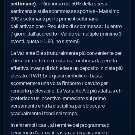
settimane):
- Rimborso del 50% della spesa
settimanale sulle scommesse sportive - Massimo
30€ a settimana per le prime 4 settimane
dall'attivazione - Requisito di scommessa: 1x entro
7 giorni dall'accredito - Valido su multiple (minimo 3
eventi, quota ≥ 1,80, no sistemi)
La Variante B è strutturalmente più conveniente per
chi scommette con costanza: rimborsa la perdita
effettiva invece di richiedere un deposito iniziale più
elevato. Il WR 1x è quasi simbolico - basta
scommettere una volta l'importo ricevuto per
renderlo prelevabile. La Variante A è più adatta a chi
preferisce un incentivo immediato sul primo
versamento e ha la disciplina per sbloccare
gradualmente i fondi nel tempo.
In entrambi i casi, al termine del programma di
benvenuto l'account passa automaticamente