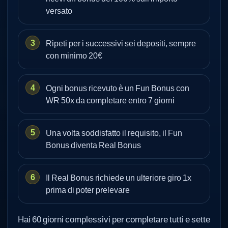
versato
Ripeti per i successivi sei depositi, sempre
con minimo 20€
Ogni bonus ricevuto è un Fun Bonus con
WR 50x da completare entro 7 giorni
Una volta soddisfatto il requisito, il Fun
Bonus diventa Real Bonus
Il Real Bonus richiede un ulteriore giro 1x
prima di poter prelevare
Hai 60 giorni complessivi per completare tutti e sette