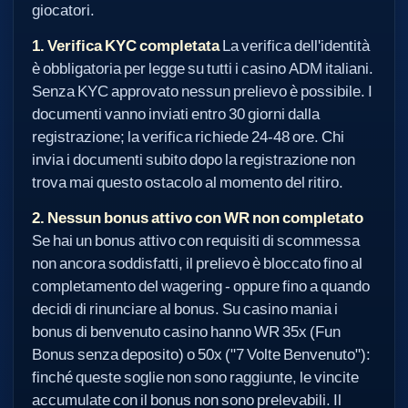
giocatori.
1. Verifica KYC completata
La verifica dell'identità
è obbligatoria per legge su tutti i casino ADM italiani.
Senza KYC approvato nessun prelievo è possibile. I
documenti vanno inviati entro 30 giorni dalla
registrazione; la verifica richiede 24-48 ore. Chi
invia i documenti subito dopo la registrazione non
trova mai questo ostacolo al momento del ritiro.
2. Nessun bonus attivo con WR non completato
Se hai un bonus attivo con requisiti di scommessa
non ancora soddisfatti, il prelievo è bloccato fino al
completamento del wagering - oppure fino a quando
decidi di rinunciare al bonus. Su casino mania i
bonus di benvenuto casino hanno WR 35x (Fun
Bonus senza deposito) o 50x ("7 Volte Benvenuto"):
finché queste soglie non sono raggiunte, le vincite
accumulate con il bonus non sono prelevabili. Il