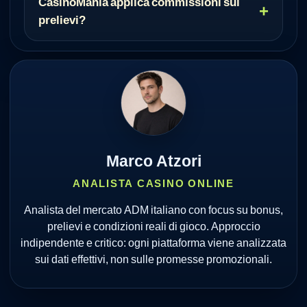
CasinoMania applica commissioni sui
prelievi?
Marco Atzori
ANALISTA CASINO ONLINE
Analista del mercato ADM italiano con focus su bonus,
prelievi e condizioni reali di gioco. Approccio
indipendente e critico: ogni piattaforma viene analizzata
sui dati effettivi, non sulle promesse promozionali.