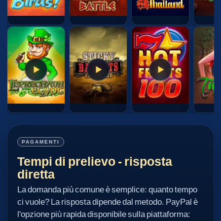
PAGAMENTI
Tempi di prelievo - risposta
diretta
La domanda più comune è semplice: quanto tempo
ci vuole? La risposta dipende dal metodo. PayPal è
l'opzione più rapida disponibile sulla piattaforma: