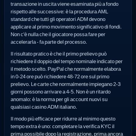
transazione in uscita viene esaminata più a fondo
rispetto alle successive: è la procedura AML
standard che tutti gli operatori ADM devono
applicare al primo movimento significativo di fondi.
Non c'è nulla che il giocatore possa fare per
accelerarla - fa parte del processo.
Il risultato pratico è che il primo prelievo può
richiedere il doppio del tempo nominale indicato per
il metodo scelto. PayPal che normalmente elabora
in 0-24 ore può richiedere 48-72 ore sul primo
prelievo. Le carte che normalmente impiegano 2-3
giorni possono arrivare a 4-5. Non è un ritardo
anomalo: è la norma per gli account nuovi su
qualsiasi casino ADM italiano.
Il modo più efficace per ridurre al minimo questo
tempo extra è uno: completare la verifica KYC il
prima possibile dopo la registrazione, prima ancora