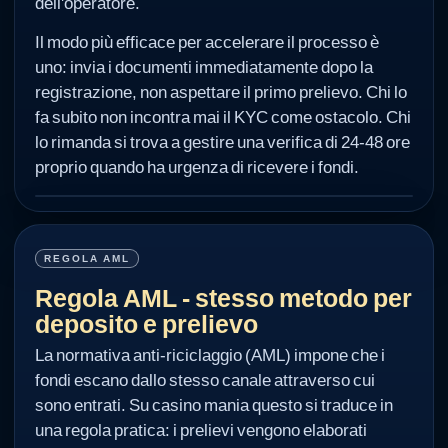
dell'operatore.
Il modo più efficace per accelerare il processo è
uno: invia i documenti immediatamente dopo la
registrazione, non aspettare il primo prelievo. Chi lo
fa subito non incontra mai il KYC come ostacolo. Chi
lo rimanda si trova a gestire una verifica di 24-48 ore
proprio quando ha urgenza di ricevere i fondi.
REGOLA AML
Regola AML - stesso metodo per
deposito e prelievo
La normativa anti-riciclaggio (AML) impone che i
fondi escano dallo stesso canale attraverso cui
sono entrati. Su casino mania questo si traduce in
una regola pratica: i prelievi vengono elaborati