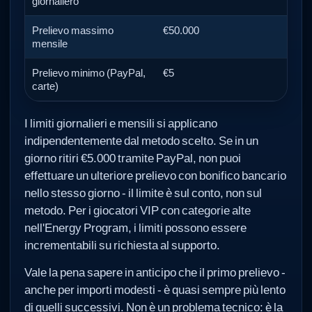
giornaliero
Prelievo massimo
€50.000
mensile
Prelievo minimo (PayPal,
€5
carte)
I limiti giornalieri e mensili si applicano
indipendentemente dal metodo scelto. Se in un
giorno ritiri €5.000 tramite PayPal, non puoi
effettuare un ulteriore prelievo con bonifico bancario
nello stesso giorno - il limite è sul conto, non sul
metodo. Per i giocatori VIP con categorie alte
nell'Energy Program, i limiti possono essere
incrementabili su richiesta al supporto.
Vale la pena sapere in anticipo che il primo prelievo -
anche per importi modesti - è quasi sempre più lento
di quelli successivi. Non è un problema tecnico: è la