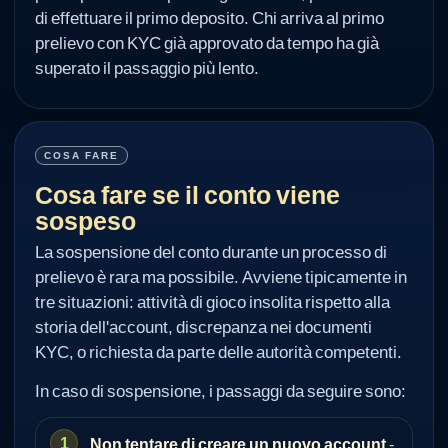
di effettuare il primo deposito. Chi arriva al primo
prelievo con KYC già approvato da tempo ha già
superato il passaggio più lento.
COSA FARE
Cosa fare se il conto viene
sospeso
La sospensione del conto durante un processo di
prelievo è rara ma possibile. Avviene tipicamente in
tre situazioni: attività di gioco insolita rispetto alla
storia dell'account, discrepanza nei documenti
KYC, o richiesta da parte delle autorità competenti.
In caso di sospensione, i passaggi da seguire sono:
Non tentare di creare un nuovo account
-