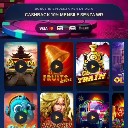
BONUS IN EVIDENZA PER L'ITALIA
CASHBACK 10% MENSILE SENZA WR