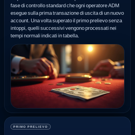
fase di controllo standard che ogni operatore ADM
esegue sulla prima transazione di uscita di un nuovo
account. Una volta superato il primo prelievo senza
intoppi, quelli successivi vengono processati nei
tempi normali indicati in tabella.
PRIMO PRELIEVO