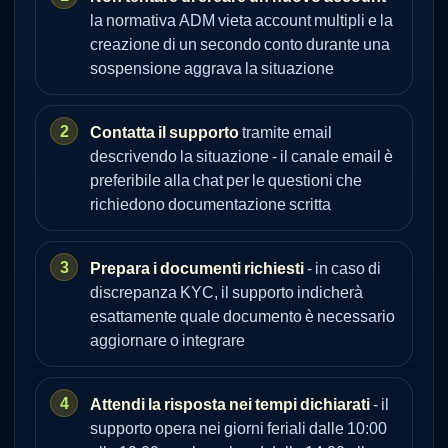
la normativa ADM vieta account multipli e la
creazione di un secondo conto durante una
sospensione aggrava la situazione
Contatta il supporto
tramite email
descrivendo la situazione - il canale email è
preferibile alla chat per le questioni che
richiedono documentazione scritta
Prepara i documenti richiesti
- in caso di
discrepanza KYC, il supporto indicherà
esattamente quale documento è necessario
aggiornare o integrare
Attendi la risposta nei tempi dichiarati
- il
supporto opera nei giorni feriali dalle 10:00