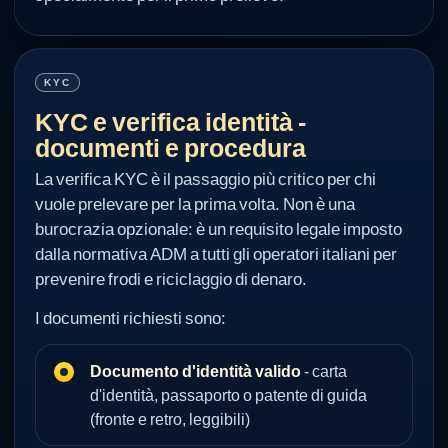
KYC
KYC e verifica identità -
documenti e procedura
La verifica KYC è il passaggio più critico per chi
vuole prelevare per la prima volta. Non è una
burocrazia opzionale: è un requisito legale imposto
dalla normativa ADM a tutti gli operatori italiani per
prevenire frodi e riciclaggio di denaro.
I documenti richiesti sono:
Documento d'identità valido
- carta
d'identità, passaporto o patente di guida
(fronte e retro, leggibili)