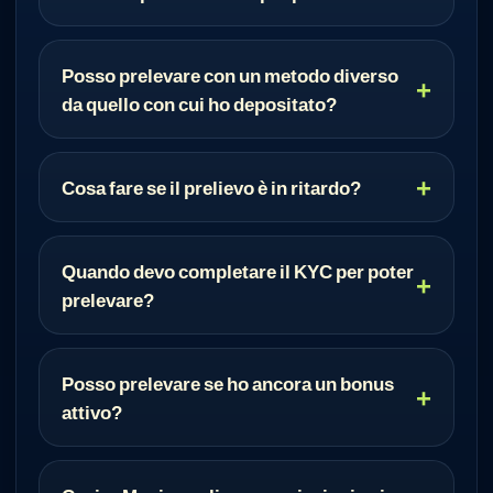
Posso prelevare con un metodo diverso
da quello con cui ho depositato?
Cosa fare se il prelievo è in ritardo?
Quando devo completare il KYC per poter
prelevare?
Posso prelevare se ho ancora un bonus
attivo?