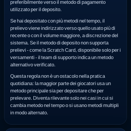
preferibilmente verso il metodo di pagamento
utilizzato per il deposito.
Se hai depositato con più metodi nel tempo, il
prelievo viene indirizzato verso quello usato più di
recente o con il volume maggiore, a discrezione del
sistema. Se il metodo di deposito non supporta
prelievi - come la Scratch Card, disponibile solo per i
versamenti - il team di supporto indica un metodo
alternativo verificato.
Questa regola non è un ostacolo nella pratica
quotidiana: la maggior parte dei giocatori usa un
metodo principale sia per depositare che per
prelevare. Diventa rilevante solo nei casi in cui si
cambia metodo nel tempo o si usano metodi multipli
in modo alternato.